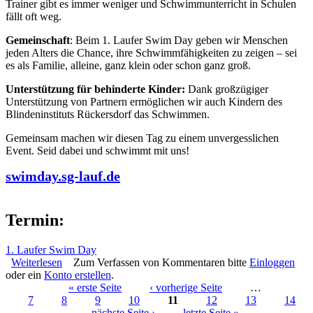
Trainer gibt es immer weniger und Schwimmunterricht in Schulen
fällt oft weg.
Gemeinschaft
: Beim 1. Laufer Swim Day geben wir Menschen
jeden Alters die Chance, ihre Schwimmfähigkeiten zu zeigen – sei
es als Familie, alleine, ganz klein oder schon ganz groß.
Unterstützung für behinderte Kinder:
Dank großzügiger
Unterstützung von Partnern ermöglichen wir auch Kindern des
Blindeninstituts Rückersdorf das Schwimmen.
Gemeinsam machen wir diesen Tag zu einem unvergesslichen
Event. Seid dabei und schwimmt mit uns!
swimday.sg-lauf.de
Termin:
1. Laufer Swim Day
Weiterlesen
über 1. Laufer Swim Day - lasst uns zusammen
Zum Verfassen von Kommentaren bitte
Einloggen
oder ein
Konto erstellen
Schwimmen
.
« erste Seite
‹ vorherige Seite
…
7
8
9
10
11
12
13
14
Seiten
nächste Seite ›
letzte Seite »