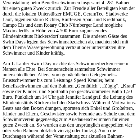
Veranstaltung beim Benefizschwimmen insgesamt 4.
281 Bahnen
für einen guten Zweck zurück. Zur Freude aller Beteiligten kam der
durch die lokalen Unterstützer EMUGE, CeramTec, Stadtwerke
Lauf, Ingenieursbüro Richter, Raiffeisen Spar- und Kreditbank,
Campo Eis und dem Rotary Club Nürnberger Land mögliche
Maximalerlös in Höhe von 4.500 Euro zugunsten des
Blindeninstituts Rückersdorf zusammen. Die anderen Gäste des
Swim Days legten das Schwimmabzeichen ab, machten sich mit
dem Thema Wassergewöhnung vertraut oder unterstützten ihre
Schwimmer und Kinder kräftig.
Am 1. Laufer Swim Day machte das Schwimmerbecken seinem
Namen alle Ehre. Bei Sonnenschein sammelten Schwimmer
unterschiedlichen Alters, vom gemächlichen Gelegenheits-
Brustschwimmer bis zum Leistungs-Speed-Krauler, beim
Benefizschwimmen auf den Bahnen „Gemütlich“, „Zügig“, „Kraul“
sowie der Kinder- und Sportbahn pro geschwommener Bahn 1,50
Euro. Pünktlich um 14 Uhr gab Jennifer Landgraf, die Leitung des
Blindeninstituts Rückersdorf den Startschuss. Während Motivations-
Beats aus den Boxen drangen, spornten sich Enkel und Großeltern,
Kinder und Eltern, Geschwister sowie Freunde aus Schule und dem
Schwimmverein gegenseitig zum Ausdauerschwimmen für einen
guten Zweck an. So wurden aus den ursprünglich angepeilten vier
oder zehn Bahnen plötzlich vierzig oder fünfzig. Auch die
Durchsagen während der Veranstaltung zur aktuellen Bahnen-