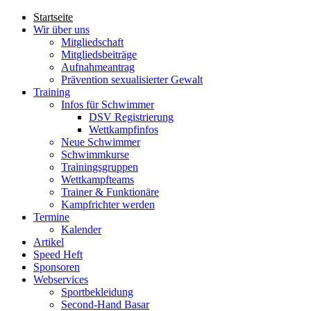
Direkt zum Inhalt
Startseite
Wir über uns
Hauptmenü
Mitgliedschaft
Mitgliedsbeiträge
Aufnahmeantrag
Prävention sexualisierter Gewalt
Training
Infos für Schwimmer
DSV Registrierung
Wettkampfinfos
Neue Schwimmer
Schwimmkurse
Trainingsgruppen
Wettkampfteams
Trainer & Funktionäre
Kampfrichter werden
Termine
Kalender
Artikel
Speed Heft
Sponsoren
Webservices
Sportbekleidung
Second-Hand Basar