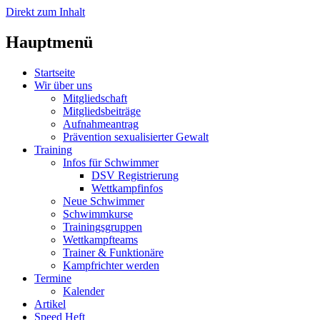
Direkt zum Inhalt
Hauptmenü
Startseite
Wir über uns
Mitgliedschaft
Mitgliedsbeiträge
Aufnahmeantrag
Prävention sexualisierter Gewalt
Training
Infos für Schwimmer
DSV Registrierung
Wettkampfinfos
Neue Schwimmer
Schwimmkurse
Trainingsgruppen
Wettkampfteams
Trainer & Funktionäre
Kampfrichter werden
Termine
Kalender
Artikel
Speed Heft