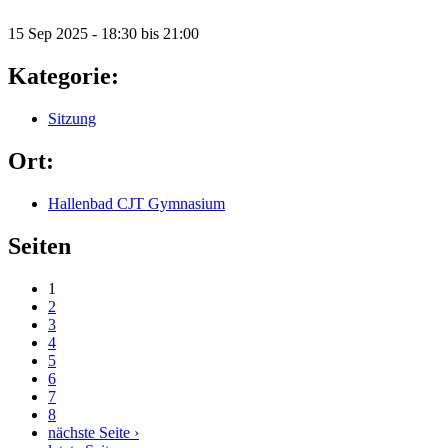
15 Sep 2025 -
18:30
bis
21:00
Kategorie:
Sitzung
Ort:
Hallenbad CJT Gymnasium
Seiten
1
2
3
4
5
6
7
8
nächste Seite ›